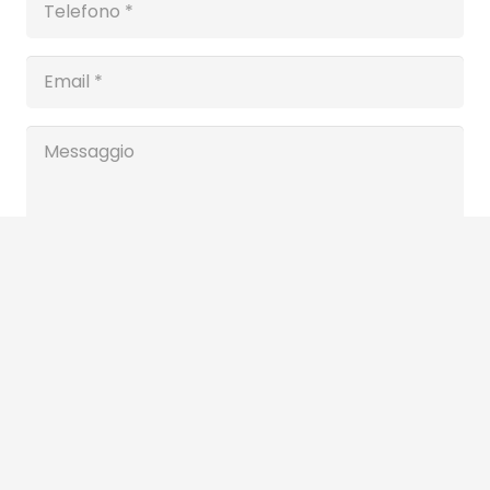
Ho letto e accetto i termini della
informativa
sulla privacy
Invia
Inoltre ci trovi qui: