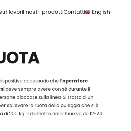
stri lavori
I nostri prodotti
Contatti
English
RUOTA
 dispositivo accessorio che l’
operatore
rsi
deve sempre avere con sé durante il
ersone bloccate sulla linea. Si tratta di un
per sollevare la ruota della puleggia che si è
 di 200 kg. Il diametro della fune va da 12-24