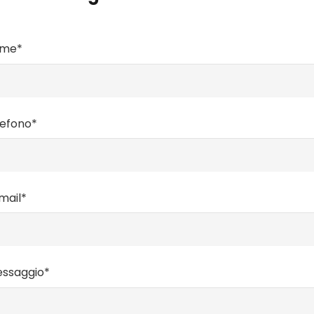
ome*
elefono*
mail*
essaggio*