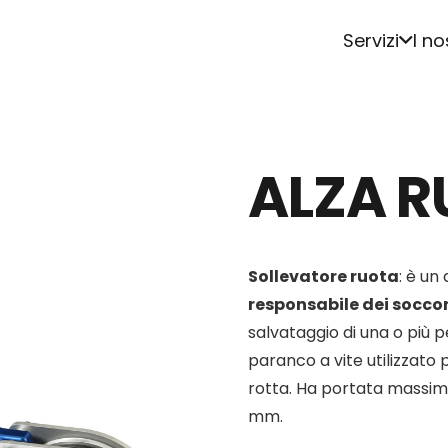
Servizi
I no
ALZA 
Sollevatore ruota
: è un
responsabile dei socco
salvataggio di una o più p
paranco a vite utilizzato 
rotta. Ha portata massima
mm.